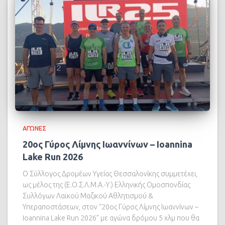
ΑΓΏΝΕΣ
20ος Γύρος Λίμνης Ιωαννίνων – Ioannina
Lake Run 2026
Ο Σύλλογος Δρομέων Υγείας Θεσσαλονίκης συμμετέχει,
ως μέλος της (Ε.Ο.Σ.Λ.Μ.Α.-Υ.) Ελληνικής Ομοσπονδίας
Συλλόγων Λαϊκού Μαζικού Αθλητισμού &
Υπεραποστάσεων, στον “20ος Γύρος Λίμνης Ιωαννίνων –
Ioannina Lake Run 2026” με αγώνα δρόμου 5 χλμ που θα