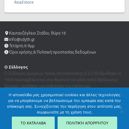
Read more
Καυτανζόγλειο Στάδιο, θύρα 16
info@sdyth.gr
Τετάρτη 6-9μμ
Όροι χρήσης & Πολιτική προστασίας δεδομένων
Ο Σύλλογος
Ο Σύλλογος Δρομέων Υγείας Θεσσαλονίκης (Σ.Δ.Υ.Θ) ιδρύθηκε το
1993 περιλαμβάνοντας στα ιδρυτικά του μέλη πολύ αξιόλογους
δρομείς, ορειβάτες και ποδηλάτες της πόλης μας.
Η ιστοσελίδα μας χρησιμοποιεί cookies και άλλες τεχνολογίες
για να μπορέσουμε να βελτιώσουμε την εμπειρία σας κατά την
Search …
επίσκεψη σας. Συνεχίζοντας την περιήγηση στον ιστότοπό μας,
συμφωνείτε με τη χρήση τους.
ΤΟ ΚΑΤΆΛΑΒΑ
ΠΟΛΙΤΙΚΉ ΑΠΟΡΡΉΤΟΥ