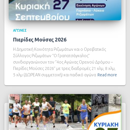
ΑΓΏΝΕΣ
Πιερίδες Μούσες 2026
Η Δημοτική Κοινότητα Ριζωμάτων και ο Ορειβατικός
Σύλλογος Ριζωμάτων “Ο Γραπατσάγκαλος”
συνδιοργανώνουν τον “4ος Αγώνας Ορεινού Δρόμου –
Πιερίδες Μούσες 2026” με τρεις διαδρομές 21 χλμ, 8 χλμ,
5 χλμ (ΔΩΡΕΑΝ συμμετοχή) και παιδικό αγώνα
Read more