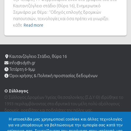
Καυταντζόγλειο στάδιο (Θύρα 16), Ενημερωτικό
Σεμινάριο με θέμα : “Οδηγός επιλογής δρομικών
παπουτσιών, τεχνολογίες και όσα πρέπει να γνωρίζει
κάθε
Read more
Καυτανζόγλειο Στάδιο, θύρα 16
info@sdyth.gr
Τετάρτη 6-9μμ
Όροι χρήσης & Πολιτική προστασίας δεδομένων
Ο Σύλλογος
Ο Σύλλογος Δρομέων Υγείας Θεσσαλονίκης (Σ.Δ.Υ.Θ) ιδρύθηκε το
1993 περιλαμβάνοντας στα ιδρυτικά του μέλη πολύ αξιόλογους
δρομείς, ορειβάτες και ποδηλάτες της πόλης μας.
Η ιστοσελίδα μας χρησιμοποιεί cookies και άλλες τεχνολογίες
για να μπορέσουμε να βελτιώσουμε την εμπειρία σας κατά την
Search …
επίσκεψη σας. Συνεχίζοντας την περιήγηση στον ιστότοπό μας,