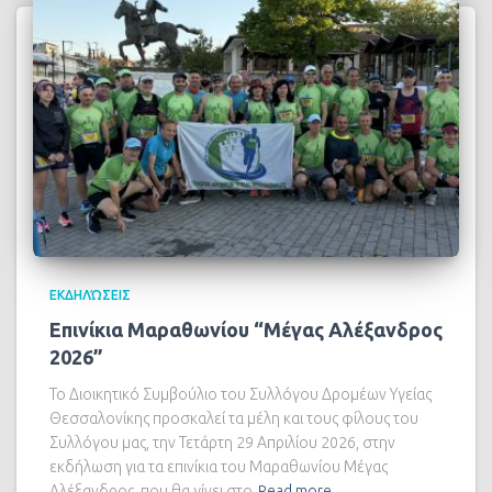
ΕΚΔΗΛΏΣΕΙΣ
Επινίκια Μαραθωνίου “Μέγας Αλέξανδρος
2026”
Το Διοικητικό Συμβούλιο του Συλλόγου Δρομέων Υγείας
Θεσσαλονίκης προσκαλεί τα μέλη και τους φίλους του
Συλλόγου μας, την Τετάρτη 29 Απριλίου 2026, στην
εκδήλωση για τα επινίκια του Μαραθωνίου Μέγας
Αλέξανδρος, που θα γίνει στο
Read more