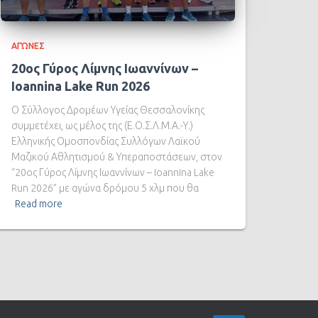
ΑΓΏΝΕΣ
20ος Γύρος Λίμνης Ιωαννίνων –
Ioannina Lake Run 2026
Ο Σύλλογος Δρομέων Υγείας Θεσσαλονίκης
συμμετέχει, ως μέλος της (Ε.Ο.Σ.Λ.Μ.Α.-Υ.)
Ελληνικής Ομοσπονδίας Συλλόγων Λαϊκού
Μαζικού Αθλητισμού & Υπεραποστάσεων, στον
“20ος Γύρος Λίμνης Ιωαννίνων – Ioannina Lake
Run 2026” με αγώνα δρόμου 5 χλμ που θα
Read more