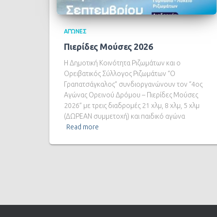
ΑΓΏΝΕΣ
Πιερίδες Μούσες 2026
Η Δημοτική Κοινότητα Ριζωμάτων και ο
Ορειβατικός Σύλλογος Ριζωμάτων “Ο
Γραπατσάγκαλος” συνδιοργανώνουν τον “4ος
Αγώνας Ορεινού Δρόμου – Πιερίδες Μούσες
2026” με τρεις διαδρομές 21 χλμ, 8 χλμ, 5 χλμ
(ΔΩΡΕΑΝ συμμετοχή) και παιδικό αγώνα
Read more