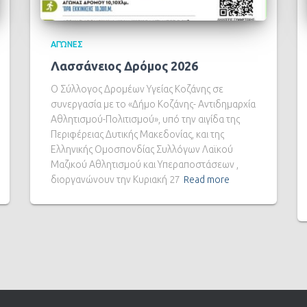
ΑΓΏΝΕΣ
Λασσάνειος Δρόμος 2026
Ο Σύλλογος Δρομέων Υγείας Κοζάνης σε
συνεργασία με το «Δήμο Κοζάνης- Αντιδημαρχία
Αθλητισμού-Πολιτισμού», υπό την αιγίδα της
Περιφέρειας Δυτικής Μακεδονίας, και της
Ελληνικής Ομοσπονδίας Συλλόγων Λαϊκού
Μαζικού Αθλητισμού και Υπεραποστάσεων ,
διοργανώνουν την Κυριακή 27
Read more