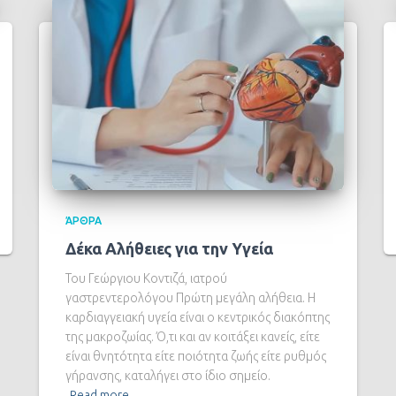
ΆΡΘΡΑ
Δέκα Αλήθειες για την Υγεία
Του Γεώργιου Κοντιζά, ιατρού
γαστρεντερολόγου Πρώτη μεγάλη αλήθεια. Η
καρδιαγγειακή υγεία είναι ο κεντρικός διακόπτης
της μακροζωίας. Ό,τι και αν κοιτάξει κανείς, είτε
είναι θνητότητα είτε ποιότητα ζωής είτε ρυθμός
γήρανσης, καταλήγει στο ίδιο σημείο.
Read more